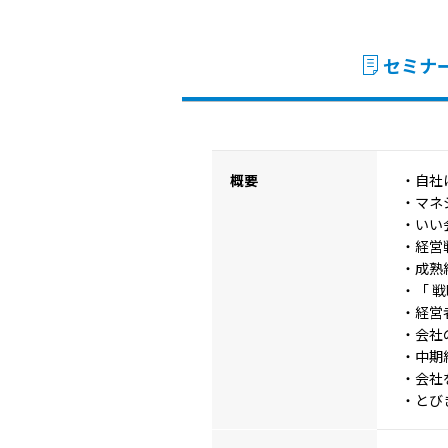
セミナ
概要
・自社
・マネ
・いい
・経営
・成熟
・「 
・経営
・会社
・中期
・会社
・とび