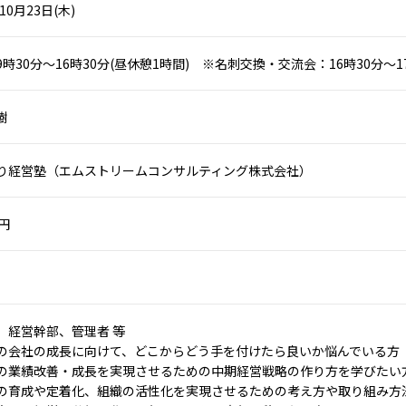
10月23日(木)
時30分～16時30分(昼休憩1時間) ※名刺交換・交流会：16時30分～1
樹
り経営塾（エムストリームコンサルティング株式会社）
0円
、経営幹部、管理者 等
の会社の成長に向けて、どこからどう手を付けたら良いか悩んでいる方
の業績改善・成長を実現させるための中期経営戦略の作り方を学びたい
の育成や定着化、組織の活性化を実現させるための考え方や取り組み方