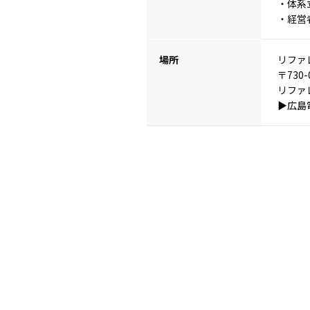
・体系
・経営
場所
リファ
〒730
リファレ
▶︎広